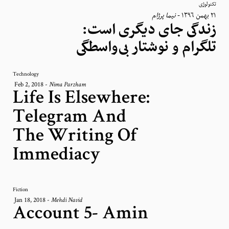
تکنولوژی
نیما پرژام
-
٢١ بهمن ١٣٩٦
زندگی جای دیگری است:
تلگرام و نوشتار بی‌واسطگی
Technology
Feb 2, 2018
-
Nima Parzham
Life Is Elsewhere:
Telegram And
The Writing Of
Immediacy
Fiction
Jan 18, 2018
-
Mehdi Navid
Account 5- Amin