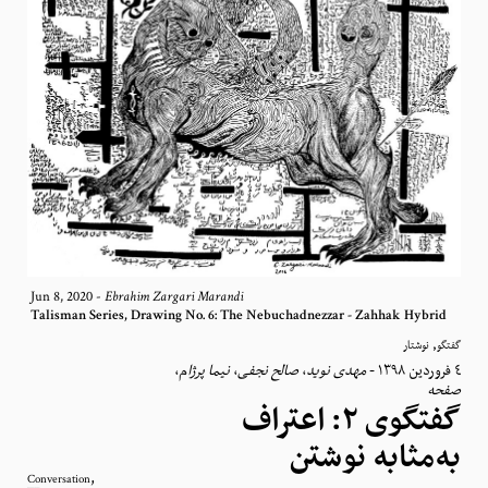
Jun 8, 2020
-
Ebrahim Zargari Marandi
Talisman Series, Drawing No. 6: The Nebuchadnezzar - Zahhak Hybrid
,
گفتگو
نوشتار
،
نیما پرژام
،
صالح نجفی
،
مهدی نوید
-
٤ فروردین ١٣٩٨
صفحه
گفتگوی ۲: اعتراف
به‌مثابه نوشتن
,
Conversation