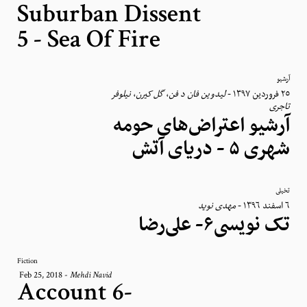
Suburban Dissent
5 - Sea Of Fire
آرشیو
نیلوفر
،
گل کیرن
،
لیدوین فان د فن
-
٢٥ فروردین ١٣٩٧
تاجری
آرشیو اعتراض‌های حومه
شهری ۵ - دریای آتش
تخیلی
مهدی نوید
-
٦ اسفند ١٣٩٦
تک نویسی۶- علی‌رضا
Fiction
Feb 25, 2018
-
Mehdi Navid
Account 6-