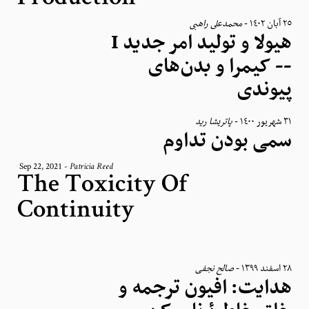
محمدعلی راهبی
-
٢٥ آبان ١٤٠٢
هیولا و تولید امر جدید I
-- کیمرا و بدن‌های
پیوندی
پاتریشا رید
-
٣١ شهریور ١٤٠٠
سمی‌ بودن تداوم
Sep 22, 2021
-
Patricia Reed
The Toxicity Of
Continuity
صالح نجفی
-
٢٨ اسفند ١٣٩٩
هدایت: افیون ترجمه و