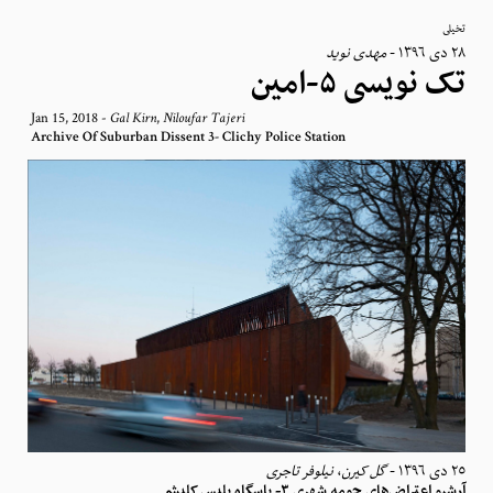
تخیلی
مهدی نوید
-
٢٨ دی ١٣٩٦
تک نویسی ۵-امین
Jan 15, 2018
-
,
Gal Kirn
Niloufar Tajeri
Archive Of Suburban Dissent 3- Clichy Police Station
نیلوفر تاجری
،
گل کیرن
-
٢٥ دی ١٣٩٦
آرشیو اعتراض‌های حومه شهری ۳- پاسگاه پلیس کلیشی