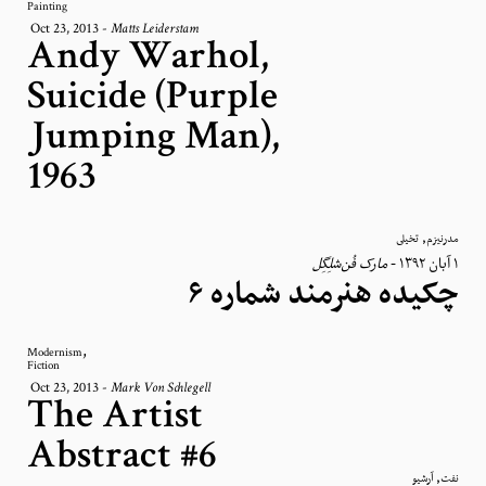
Painting
Oct 23, 2013
-
Matts Leiderstam
Andy Warhol,
Suicide (Purple
Jumping Man),
1963
,
مدرنیزم
تخیلی
مارک فُن‌شلِگِل
-
١ آبان ١٣٩٢
چکیده هنرمند شماره ۶
,
Modernism
Fiction
Oct 23, 2013
-
Mark Von Schlegell
The Artist
Abstract #6
,
نفت
آرشیو