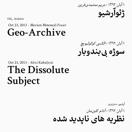
مریم معتمدی‌فریزر
-
١ آبان ١٣٩٢
ژئوآرشیو
,
Oil
Archive
Oct 23, 2013
-
Mariam Motamedi Fraser
Geo-Archive
الکسی کوکولیویچ
-
١ آبان ١٣٩٢
سوژه بی‌بندوبار
Oct 23, 2013
-
Alexi Kukuljevic
The Dissolute
Subject
,
آرشیو
مدرنیزم
آدام کلین‌مان
-
١ آبان ١٣٩٢
نظریه های ناپدید شده