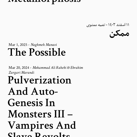
نغمه معنوی
-
١١ اسفند ١٤٠٣
ممکن
Mar 1, 2025
-
Naghmeh Manavi
The Possible
Mar 20, 2024
-
Mohammad Ali Rahebi & Ebrahim
Zargari Marandi
Pulverization
And Auto-
Genesis In
Monsters III –
Vampires And