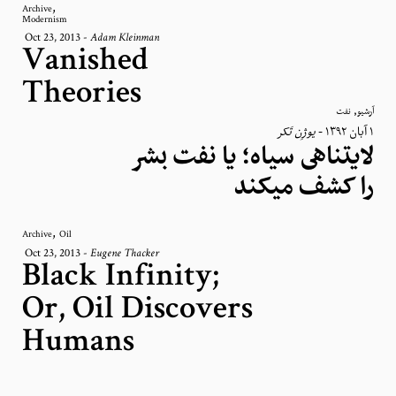
,
Archive
Modernism
Oct 23, 2013
-
Adam Kleinman
Vanished
Theories
,
آرشیو
نفت
یوژِن تَکر
-
١ آبان ١٣٩٢
لایتناهی سیاه؛ یا نفت بشر
را کشف میکند
,
Archive
Oil
Oct 23, 2013
-
Eugene Thacker
Black Infinity;
Or, Oil Discovers
Humans