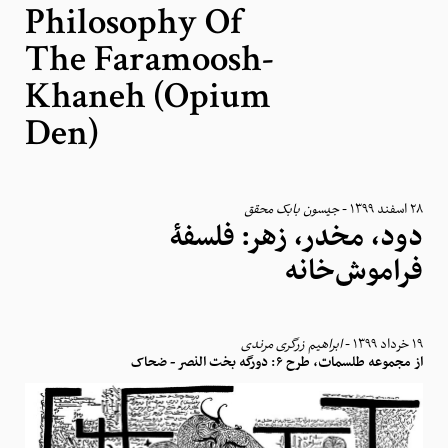
Philosophy Of
The Faramoosh-
Khaneh (Opium
Den)
جیسون بابک محقق
-
٢٨ اسفند ١٣٩٩
دود، مخدر، زهر: فلسفۀ
فراموش‌خانه
ابراهیم زرگری مرندی
-
١٩ خرداد ١٣٩٩
از مجموعه طلسمات، طرح ۶: دورگه بخت النصر - ضحاک