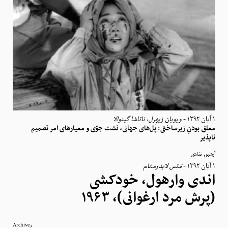
ناتاشا گینوالا
،
ویویان زیهِرل
-
١ آبان ١٣٩٢
معلق بودنِ زیرساختی: پل‌های جهانی، نشت جوّی و معیارهای امر تصمیم
ناپذیر
,
آرشیو
نقاشی
مَتس لایدرستام
-
١ آبان ١٣٩٢
اندی وارهول، خودکشی
(پرش مرد ارغوانی)، ۱۹۶۳
,
Archive