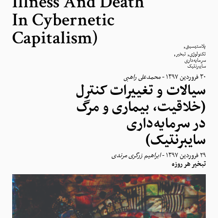
Illness And Death
In Cybernetic
Capitalism)
,
پلاستیسیتی
,
,
تکنولوژی
تبخیر
سرمایه‌داری
سایبرنتیک
محمدعلی راهبی
-
٣٠ فروردین ١٣٩٧
سیالات و تغییرات کنترل
(خلاقیت، بیماری و مرگ
در سرمایه‌داری
سایبرنتیک)
ابراهیم زرگری مرندی
-
٢٩ فروردین ١٣٩٧
تبخیر هر روزه