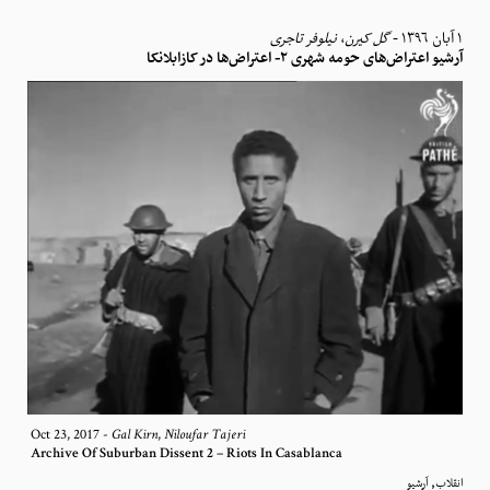
نیلوفر تاجری
،
گل کیرن
-
١ آبان ١٣٩٦
آرشیو اعتراض‌های حومه شهری ۲- اعتراض‌ها در کازابلانکا
Oct 23, 2017
-
,
Gal Kirn
Niloufar Tajeri
Archive Of Suburban Dissent 2 – Riots In Casablanca
,
انقلاب
آرشیو