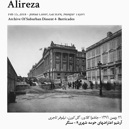
Alireza
Feb 15, 2018
-
,
,
Joshua Clover
Gal Kirn
Niloufar Tajeri
Archive Of Suburban Dissent 4- Barricades
نیلوفر تاجری
،
گل کیرن
،
جاشوا کلاور
-
٢٦ بهمن ١٣٩٦
آرشیو اعتراضهای حومه‌ شهری۴ - سنگر