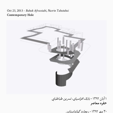
Oct 23, 2013
-
,
Babak Afrassiabi
Nasrin Tabatabai
Contemporary Hole
نسرین طباطبایی
،
بابک افراسیابی
-
١ آبان ١٣٩٢
حفره معاصر
ریچارد گولداستاین
-
٣٠ مهر ١٣٩٢