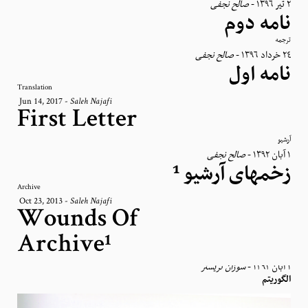
صالح نجفی
-
٢ تیر ١٣٩٦
نامه‌ دوم
ترجمه
صالح نجفی
-
٢٤ خرداد ١٣٩٦
نامه‌ اول
Translation
Jun 14, 2017
-
Saleh Najafi
First Letter
آرشیو
صالح نجفی
-
١ آبان ١٣٩٢
زخمهای آرشیو ¹
Archive
Oct 23, 2013
-
Saleh Najafi
Wounds Of
Archive¹
سوزان تریستر
-
١ آبان ١٣٩٢
الگوریتم