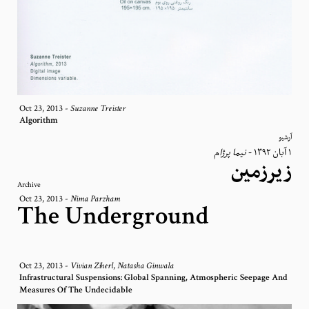
Oct 23, 2013
-
Suzanne Treister
Algorithm
آرشیو
نیما پرژام
-
١ آبان ١٣٩٢
زیرزمین
Archive
Oct 23, 2013
-
Nima Parzham
The Underground
Oct 23, 2013
-
,
Vivian Ziherl
Natasha Ginwala
Infrastructural Suspensions: Global Spanning, Atmospheric Seepage And
Measures Of The Undecidable